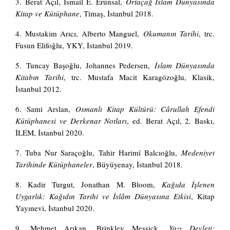
3.
Berat Açıl,
İsmail E. Erünsal,
Ortaçağ İslam Dünyasında
Kitap ve Kütüphane
, Timaş, İstanbul 2018.
4.
Mustakim Arıcı, Alberto Manguel,
Okumanın Tarihi
, trc.
Fusun Elifoğlu, YKY, İstanbul 2019.
5. Tuncay Başoğlu, Johannes Pedersen,
İslam Dünyasında
Kitabın Tarihi
, trc. Mustafa Macit Karagözoğlu, Klasik,
İstanbul 2012.
6. Sami Arslan,
Osmanlı Kitap Kültürü: Cârullah Efendi
Kütüphanesi ve Derkenar Notları
, ed. Berat Açıl, 2. Baskı,
İLEM, İstanbul 2020.
7.
Tuba Nur Saraçoğlu, Tahir Harimî Balcıoğlu,
Medeniyet
Tarihinde Kütüphaneler
, Büyüyenay, İstanbul 2018.
8.
Kadir Turgut, Jonathan M. Bloom,
Kağıda İşlenen
Uygarlık: Kağıdın Tarihi ve İslâm Dünyasına Etkisi
, Kitap
Yayınevi, İstanbul 2020.
9. Mehmet Arıkan, Brinkley Messick,
Yazı Devleti: