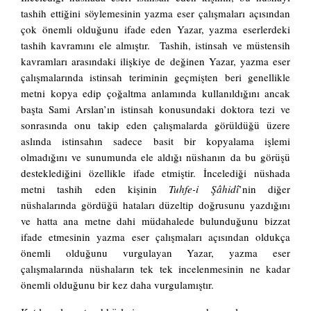
tashih ettiğini söylemesinin yazma eser çalışmaları açısından
çok önemli olduğunu ifade eden Yazar, yazma eserlerdeki
tashih kavramını ele almıştır. Tashih, istinsah ve müstensih
kavramları arasındaki ilişkiye de değinen Yazar, yazma eser
çalışmalarında istinsah teriminin geçmişten beri genellikle
metni kopya edip çoğaltma anlamında kullanıldığını ancak
başta Sami Arslan’ın istinsah konusundaki doktora tezi ve
sonrasında onu takip eden çalışmalarda görüldüğü üzere
aslında istinsahın sadece basit bir kopyalama işlemi
olmadığını ve sunumunda ele aldığı nüshanın da bu görüşü
desteklediğini özellikle ifade etmiştir. İncelediği nüshada
metni tashih eden kişinin
Tuhfe-i Şâhidî
’nin diğer
nüshalarında gördüğü hataları düzeltip doğrusunu yazdığını
ve hatta ana metne dahi müdahalede bulunduğunu bizzat
ifade etmesinin yazma eser çalışmaları açısından oldukça
önemli olduğunu vurgulayan Yazar, yazma eser
çalışmalarında nüshaların tek tek incelenmesinin ne kadar
önemli olduğunu bir kez daha vurgulamıştır.