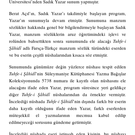
Üniversitesi’nden Sadık Yazar sunum yapmıştır.
Berat Açıl’ın, Sadık Yazar’ı takdimiyle başlayan program,
Yazar’ın sunumuyla devam etmiştir. Sunumuna manzum
sözlükler hakkında genel bir bilgilendirmeyle başlayan Sadık
Yazar, manzum sözlüklerin aruz öğretimindeki işlevi ve
rolünden bahsettikten sonra sunumunda ele alacağı
Tuhfe-i
Şâhidî
adlı Farsça-Türkçe manzum sözlük türündeki eserden
ve bu eserin çeşitli nüshalarından kısaca söz etmiştir.
Sunumunda günümüze değin yüzlerce nüshası tespit edilen
Tuhfe-i Şâhidî
’nin Süleymaniye Kütüphanesi Yazma Bağışlar
Koleksiyonunda 5738 numara ile kayıtlı olan nüshasını ele
alacağını ifade eden Yazar, program süresince yeri geldikçe
diğer
Tuhfe-i Şâhidî
nüshalarından da örnekler vermiştir.
İncelediği nüshada
Tuhfe-i Şâhidî
’nin dışında farklı bir eserin
daha kayıtlı olduğunu ifade eden Yazar, farklı eserlerden
müteşekkil el yazmalarının mecmua kabul edilip
edilmeyeceği sorusunu gündeme getirmiştir.
İncelediği nüshada eseri istinsah eden kişinin, bu nüshayı