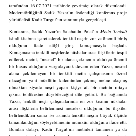
tarafından 16.07.2021 tarihinde çevrimiçi olarak düzenlendi.
Moderatörlüğünü Sadık Yazar’ın üstlendiği konferans proje
yürütücüsü Kadir Turgut’un sunumuyla gerçekleşti.
Konferans, Sadık Yazar’ın Salahattin Polat’ın
Metin Tenkidi
isimli kitabına işaret ederek tenkitli neşrin zor ve önemli bir iş
olduğunu ifade ettiği giriş konuşmasıyla başladı.
Konuşmasına tenkitli neşirlerde nüshalar arası ilişkilerin tespit
edilerek metni, “nesnel” bir alana çekmenin oldukça önemli
bir husus olduğunu vurgulayarak devam eden Yazar, nesnel
alana çekilemeyen bir tenkitli metin çalışmasının öznel
olacağını yani müellifin kaleminden çıkmış metne ulaşmış
olmaktan ziyade neşri yapan kişiye ait bir metnin ortaya
çıkma tehlikesine düşebileceğini dile getirdi. Bu bağlamda
Yazar, tenkitli neşir çalışmalarında en zor kısmın nüshalar
arası ilişkilerin belirlenmesi meselesi olduğunu, bu ilişkiler
belirlendikten sonra ise aslında tenkitli neşrin büyük ölçüde
tamamlandığını söyleyebilmenin mümkün olduğunu ifade etti.
Bundan dolayı, Kadir Turgut’un metinleri tamamen ya da