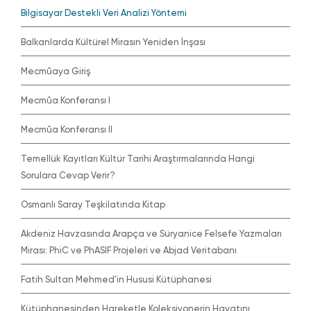
Bilgisayar Destekli Veri Analizi Yöntemi
Balkanlarda Kültürel Mirasın Yeniden İnşası
Mecmûaya Giriş
Mecmûa Konferansı I
Mecmûa Konferansı II
Temellük Kayıtları Kültür Tarihi Araştırmalarında Hangi
Sorulara Cevap Verir?
Osmanlı Saray Teşkilatında Kitap
Akdeniz Havzasında Arapça ve Süryanice Felsefe Yazmaları
Mirası: PhiC ve PhASIF Projeleri ve Abjad Veritabanı
Fatih Sultan Mehmed'in Hususi Kütüphanesi
Kütüphanesinden Hareketle Koleksiyonerin Hayatını