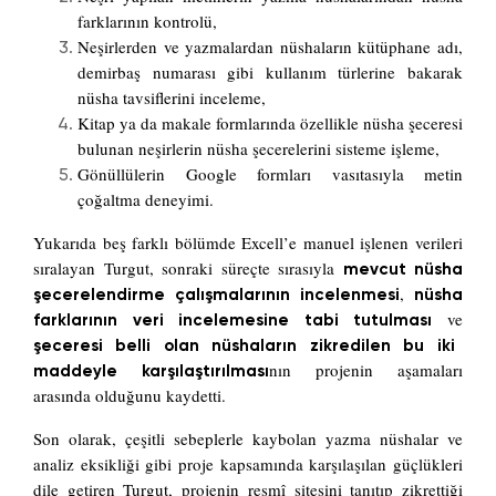
farklarının kontrolü,
Neşirlerden ve yazmalardan nüshaların kütüphane adı,
demirbaş numarası gibi kullanım türlerine bakarak
nüsha tavsiflerini inceleme,
Kitap ya da makale formlarında özellikle nüsha şeceresi
bulunan neşirlerin nüsha şecerelerini sisteme işleme,
Gönüllülerin Google formları vasıtasıyla metin
çoğaltma deneyimi.
Yukarıda beş farklı bölümde Excell’e manuel işlenen verileri
sıralayan Turgut, sonraki süreçte sırasıyla
mevcut nüsha
,
şecerelendirme çalışmalarının incelenmesi
nüsha
ve
farklarının veri incelemesine tabi tutulması
şeceresi belli olan nüshaların zikredilen bu iki
nın projenin aşamaları
maddeyle karşılaştırılması
arasında olduğunu kaydetti.
Son olarak, çeşitli sebeplerle kaybolan yazma nüshalar ve
analiz eksikliği gibi proje kapsamında karşılaşılan güçlükleri
dile getiren Turgut, projenin resmî sitesini tanıtıp zikrettiği