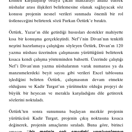
kısmen karşılaştırıp ortaya çıkan manzarayı analiz ederek
nüshalar arası ilişkileri belirlemesine olanak sağlayacak söz
konusu projenin nesnel verileri sunmada önemli bir rol
üstleneceğini belirterek sözü Furkan Öztürk’e bıraktı.
Öztürk, Yazar’ın dile getirdiği hususları destekler mahiyette
kısa bir konuşma gerçekleştirdi. Nef’i’nin Divan’nın tenkitli
neşrini hazırlamaya çalıştığını söyleyen Öztürk, Divan’ın 120
yazma nüshası üzerinden çalışmasını yürüttüğünü belirterek
kısaca kendi çalışma yönteminden bahsetti. Üzerinde çalıştığı
Nef’i Divan’ının yazma nüshalarının varak numarası ya da
manzumelerdeki beyit sayısı gibi verileri Excel tablosuna
işlediğini belirten Öztürk, çalışmasının devam etmekte
olduğunu ve Kadir Turgut’un yürütmekte olduğu projeyi de
büyük bir heyecan ve merakla karşıladığını dile getirerek
sözlerini noktaladı.
Öztürk’ten sonra sunumuna başlayan mezkûr projenin
yürütücüsü Kadir Turgut, projenin çıkış noktasına kısaca
değinerek, projenin amaçlarını sıraladı. Buna göre, birinci
amacın “
bir metnin çok sayıdaki versiyonlarının