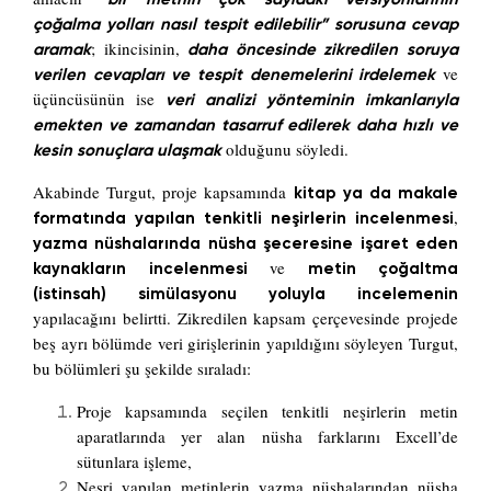
çoğalma yolları nasıl tespit edilebilir” sorusuna cevap
; ikincisinin,
aramak
daha öncesinde zikredilen soruya
ve
verilen cevapları ve tespit denemelerini irdelemek
üçüncüsünün ise
veri analizi yönteminin imkanlarıyla
emekten ve zamandan tasarruf edilerek daha hızlı ve
olduğunu söyledi.
kesin sonuçlara ulaşmak
Akabinde Turgut, proje kapsamında
kitap ya da makale
,
formatında yapılan tenkitli neşirlerin incelenmesi
yazma nüshalarında nüsha şeceresine işaret eden
ve
kaynakların incelenmesi
metin çoğaltma
(istinsah) simülasyonu yoluyla incelemenin
yapılacağını belirtti. Zikredilen kapsam çerçevesinde projede
beş ayrı bölümde veri girişlerinin yapıldığını söyleyen Turgut,
bu bölümleri şu şekilde sıraladı:
Proje kapsamında seçilen tenkitli neşirlerin metin
aparatlarında yer alan nüsha farklarını Excell’de
sütunlara işleme,
Neşri yapılan metinlerin yazma nüshalarından nüsha