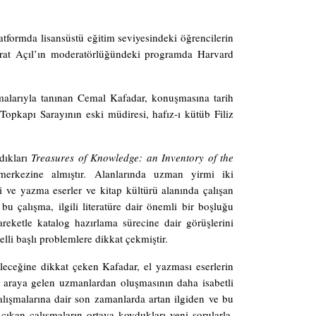
formda lisansüstü eğitim seviyesindeki öğrencilerin
Berat Açıl’ın moderatörlüğündeki programda Harvard
şmalarıyla tanınan Cemal Kafadar, konuşmasına tarih
pkapı Sarayının eski müdiresi, hafız-ı kütüb Filiz
dıkları
Treasures of Knowledge: an Inventory of the
merkezine almıştır. Alanlarında uzman yirmi iki
 ve yazma eserler ve kitap kültürü alanında çalışan
bu çalışma, ilgili literatüre dair önemli bir boşluğu
eketle katalog hazırlama sürecine dair görüşlerini
lli başlı problemlere dikkat çekmiştir.
bileceğine dikkat çeken Kafadar, el yazması eserlerin
ir araya gelen uzmanlardan oluşmasının daha isabetli
alışmalarına dair son zamanlarda artan ilgiden ve bu
çıkan çalışmaların ortaya koydukları yeni sorularla,