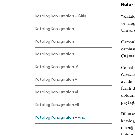
Neler
“Katalo
Katalog Konuşmaları - Giriş
ve ara
Katalog Konuşmaları I
Ünivers
Osmanlı
Katalog Konuşmaları II
camias
Katalog Konuşmaları III
Çağman’
Cemal K
Katalog Konuşmaları IV
Ottoma
Katalog Konuşmaları V
akademi
farklı 
Katalog Konuşmaları VI
doldur
paylaşt
Katalog Konuşmaları VII
Bilimse
Katalog Konuşmaları - Final
katalog
olacağı
ilginin