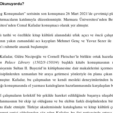
 Okunuyordu?
g Konuşmaları” serisinin son konuşması 26 Mart 2021’de çevrimiçi plat
ştırmacıların katılımıyla düzenlenmiştir. Marmara Üniversitesi’nden 
itesi’nden Cemal Kafadar konuşmacı olarak yer almıştır.
 tarihi ve özellikle kitap kültürü alanındaki ufuk açıcı ve öncü çalı
ının yakın zamandaki acı kayıpları Mehmet Genç ve Yavuz Sezer ile To
ı rahmetle anarak başlamıştır.
afadar, Gülru Necipoğlu ve Cornell Fleischer’le birlikte ortak hazırla
n Palace Library (1502/3-1503/4)
başlıklı kitabı konuşmasının 
syenin Sultan II. Bayezid’in kütüphanesine dair makalelerini içermesi
disiplinlerden uzmanları bir araya getirmesi yönleriyle ön plana çıkan 
muştur. Kafadar, bu çalışmadan ve kendi mesleki deneyimlerinden har
ığı konuşmasında el yazması katalogların hazırlanmasında karşılaşılan be
l çalışmaların kolektif bir şekilde hareket edildiğinde başarıya ulaşa
lanmasının bir ekip işi olduğunu ve bu ekibin farklı disiplinlerden b
nı ifade etmiştir. Türkiye akademisinde kataloglama ve kitap kültürü ç
 umut verici olduğundan söz eden Kafadar, bu ilgi neticesinde ortaya 