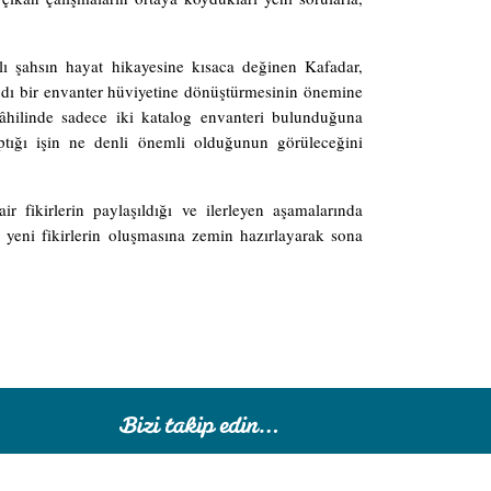
ı şahsın hayat hikayesine kısaca değinen Kafadar,
aydı bir envanter hüviyetine dönüştürmesinin önemine
dâhilinde sadece iki katalog envanteri bulunduğuna
tığı işin ne denli önemli olduğunun görüleceğini
r fikirlerin paylaşıldığı ve ilerleyen aşamalarında
e yeni fikirlerin oluşmasına zemin hazırlayarak sona