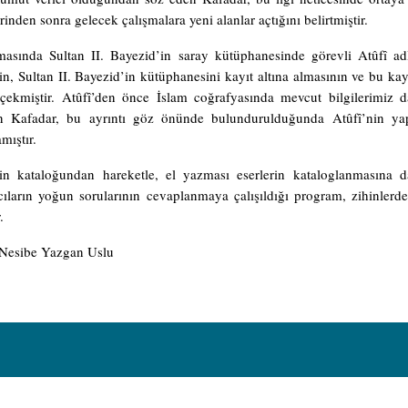
rinden sonra gelecek çalışmalara yeni alanlar açtığını belirtmiştir.
asında Sultan II. Bayezid’in saray kütüphanesinde görevli Atûfî adl
in, Sultan II. Bayezid’in kütüphanesini kayıt altına almasının ve bu k
 çekmiştir. Atûfî’den önce İslam coğrafyasında mevcut bilgilerimiz 
n Kafadar, bu ayrıntı göz önünde bulundurulduğunda Atûfî’nin yap
mıştır.
in kataloğundan hareketle, el yazması eserlerin kataloglanmasına dai
cıların yoğun sorularının cevaplanmaya çalışıldığı program, zihinlerd
.
 Nesibe Yazgan Uslu