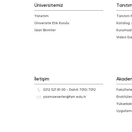
Üniversitemiz
Tanıtı
Yönetim
Tanıtım 
Üniversite Etik Kurulu
Katalog 
İdari Birimler
Kurumsal
Video Ga
İletişim
Akade
0212 521 81 00 - Dahili 7010/7012
Fakültele
yazmaeserler@fsm.edu.tr
Enstitüler
Yüksekok
Uygulam