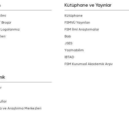
m
Kütüphane ve Yayınlar
Filmi
Kütüphane
/ Broşür
FSMVÜ Yayınları
 Logolarımız
FSM İlmî Araştırmalar
leri
bab
JSES
Yazmabilim
İBTAD
FSM Kurumsal Akademik Arşiv
mik
r
ullar
a ve Araştırma Merkezleri