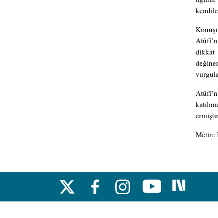
kendile
Konuşm
Atûfî’n
dikkat
değine
vurgula
Atûfî’n
katılım
ermiştir
Metin: