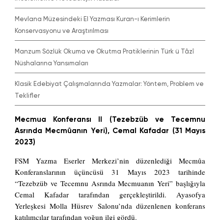
Mevlana Müzesindeki El Yazması Kuran-ı Kerimlerin
Konservasyonu ve Araştırılması
Manzum Sözlük Okuma ve Okutma Pratiklerinin Türk ü Tâzî
Nüshalarına Yansımaları
Klasik Edebiyat Çalışmalarında Yazmalar: Yöntem, Problem ve
Teklifler
Mecmua Konferansı II (Tezebzüb ve Tecemnu
Asrında Mecmûanın Yeri), Cemal Kafadar (31 Mayıs
2023)
FSM Yazma Eserler Merkezi’nin düzenlediği Mecmûa
Konferanslarının üçüncüsü 31 Mayıs 2023 tarihinde
“Tezebzüb ve Tecemnu Asrında Mecmuanın Yeri” başlığıyla
Cemal Kafadar tarafından gerçekleştirildi. Ayasofya
Yerleşkesi Molla Hüsrev Salonu’nda düzenlenen konferans
katılımcılar tarafından yoğun ilgi gördü.