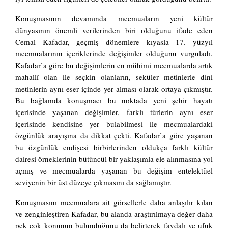
Konuşmasının devamında mecmuaların yeni kültür
dünyasının önemli verilerinden biri olduğunu ifade eden
Cemal Kafadar, geçmiş dönemlere kıyasla 17. yüzyıl
mecmualarının içeriklerinde değişimler olduğunu vurguladı.
Kafadar’a göre bu değişimlerin en mühimi mecmualarda artık
mahallî olan ile seçkin olanların, seküler metinlerle dini
metinlerin aynı eser içinde yer alması olarak ortaya çıkmıştır.
Bu bağlamda konuşmacı bu noktada yeni şehir hayatı
içerisinde yaşanan değişimler, farklı türlerin aynı eser
içerisinde kendisine yer bulabilmesi ile mecmualardaki
özgünlük arayışına da dikkat çekti. Kafadar’a göre yaşanan
bu özgünlük endişesi birbirlerinden oldukça farklı kültür
dairesi örneklerinin bütüncül bir yaklaşımla ele alınmasına yol
açmış ve mecmualarda yaşanan bu değişim entelektüel
seviyenin bir üst düzeye çıkmasını da sağlamıştır.
Konuşmasını mecmualara ait görsellerle daha anlaşılır kılan
ve zenginleştiren Kafadar, bu alanda araştırılmaya değer daha
pek çok konunun bulunduğunu da belirterek faydalı ve ufuk