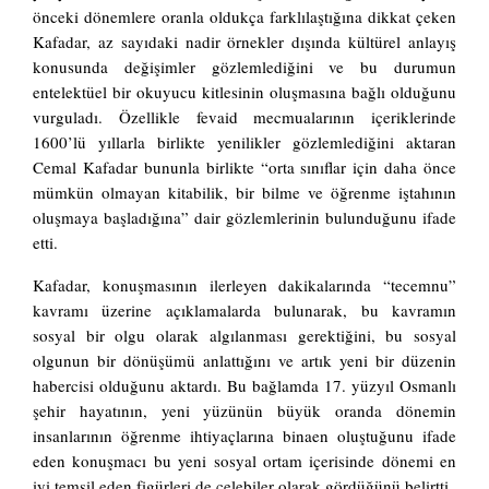
önceki dönemlere oranla oldukça farklılaştığına dikkat çeken
Kafadar, az sayıdaki nadir örnekler dışında kültürel anlayış
konusunda değişimler gözlemlediğini ve bu durumun
entelektüel bir okuyucu kitlesinin oluşmasına bağlı olduğunu
vurguladı. Özellikle fevaid mecmualarının içeriklerinde
1600’lü yıllarla birlikte yenilikler gözlemlediğini aktaran
Cemal Kafadar bununla birlikte “orta sınıflar için daha önce
mümkün olmayan kitabilik, bir bilme ve öğrenme iştahının
oluşmaya başladığına” dair gözlemlerinin bulunduğunu ifade
etti.
Kafadar, konuşmasının ilerleyen dakikalarında “tecemnu”
kavramı üzerine açıklamalarda bulunarak, bu kavramın
sosyal bir olgu olarak algılanması gerektiğini, bu sosyal
olgunun bir dönüşümü anlattığını ve artık yeni bir düzenin
habercisi olduğunu aktardı. Bu bağlamda 17. yüzyıl Osmanlı
şehir hayatının, yeni yüzünün büyük oranda dönemin
insanlarının öğrenme ihtiyaçlarına binaen oluştuğunu ifade
eden konuşmacı bu yeni sosyal ortam içerisinde dönemi en
iyi temsil eden figürleri de çelebiler olarak gördüğünü belirtti.