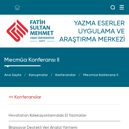
YAZMA ESERLER
UYGULAMA VE
ARAŞTIRMA MERKEZI
Mecmûa Konferansı II
Ana Sayfa
Konuşmalar
Konferanslar
Mecmûa Konferansı II
<< Konferanslar
Hırvatistan Koleksiyonlarındaki El Yazmaları
Bilgisayar Destekli Veri Analizi Yöntemi