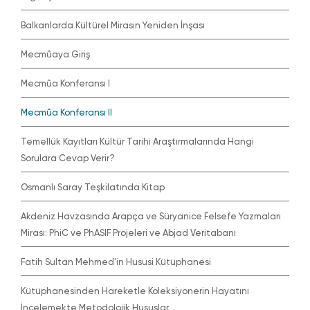
Balkanlarda Kültürel Mirasın Yeniden İnşası
Mecmûaya Giriş
Mecmûa Konferansı I
Mecmûa Konferansı II
Temellük Kayıtları Kültür Tarihi Araştırmalarında Hangi
Sorulara Cevap Verir?
Osmanlı Saray Teşkilatında Kitap
Akdeniz Havzasında Arapça ve Süryanice Felsefe Yazmaları
Mirası: PhiC ve PhASIF Projeleri ve Abjad Veritabanı
Fatih Sultan Mehmed'in Hususi Kütüphanesi
Kütüphanesinden Hareketle Koleksiyonerin Hayatını
İncelemekte Metodolojik Hususlar