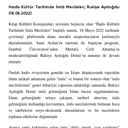
Hadis Kültür Tarihinde İmlâ Meclisleri, Rukiye Aydoğdu
(18.05.2022)
Kitap Kültürü Konuşmaları serisinin beşincisi olan “Hadis Kültürü
Tarihinde İmla Meclisleri” başlıklı sunum, 18 Mayıs 2022 tarihinde
çevrimiçi platformda alana meraklı araştırmacıların katılımıyla
düzenlenmiştir. Sami Arslan’ın tanıtımı ile başlayan program,
İstanbul Üniversitesi’nden Mustafa Celil Altuntaş’ın
moderatörlüğünde Rukiye Aydoğdu Demir’in sunumu ile devam
etmiştir.
Özelde hadis rivayetinin genelde ise İslam düşüncesinde topyekûn
ilmin intikali anlamına gelen “imla” ve bunun bir sonucu olan “imla
meclislerinin” genel itibariyle yapısının anlatıldığı sunumda, Rukiye
Aydoğdu Demir imla geleneğinin İslam öncesi uygulamalarına,
İslam geleneğinde ortaya çıkışına, tarihsel sürecine, imla
geleneğinin kullandığı kavramlara, imla meclislerinde bulunan hoca
ve talebelerin sosyo-ekonomik durumlarına ve bu meclislerin
topluma etkilerine değinmiştir.
Arapça emla kökünden gelen imla “dikte etmek, yazı yazdırma”