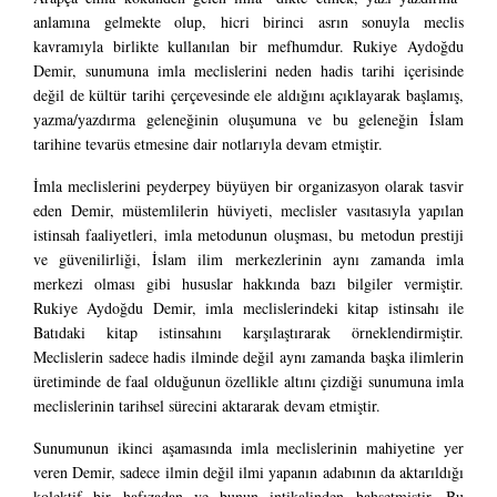
anlamına gelmekte olup, hicri birinci asrın sonuyla meclis
kavramıyla birlikte kullanılan bir mefhumdur. Rukiye Aydoğdu
Demir, sunumuna imla meclislerini neden hadis tarihi içerisinde
değil de kültür tarihi çerçevesinde ele aldığını açıklayarak başlamış,
yazma/yazdırma geleneğinin oluşumuna ve bu geleneğin İslam
tarihine tevarüs etmesine dair notlarıyla devam etmiştir.
İmla meclislerini peyderpey büyüyen bir organizasyon olarak tasvir
eden Demir, müstemlilerin hüviyeti, meclisler vasıtasıyla yapılan
istinsah faaliyetleri, imla metodunun oluşması, bu metodun prestiji
ve güvenilirliği, İslam ilim merkezlerinin aynı zamanda imla
merkezi olması gibi hususlar hakkında bazı bilgiler vermiştir.
Rukiye Aydoğdu Demir, imla meclislerindeki kitap istinsahı ile
Batıdaki kitap istinsahını karşılaştırarak örneklendirmiştir.
Meclislerin sadece hadis ilminde değil aynı zamanda başka ilimlerin
üretiminde de faal olduğunun özellikle altını çizdiği sunumuna imla
meclislerinin tarihsel sürecini aktararak devam etmiştir.
Sunumunun ikinci aşamasında imla meclislerinin mahiyetine yer
veren Demir, sadece ilmin değil ilmi yapanın adabının da aktarıldığı
kolektif bir hafızadan ve bunun intikalinden bahsetmiştir. Bu