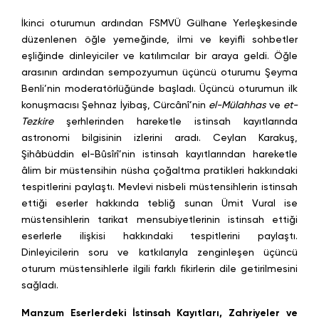
İkinci oturumun ardından FSMVÜ Gülhane Yerleşkesinde
düzenlenen öğle yemeğinde, ilmi ve keyifli sohbetler
eşliğinde dinleyiciler ve katılımcılar bir araya geldi. Öğle
arasının ardından sempozyumun üçüncü oturumu Şeyma
Benli’nin moderatörlüğünde başladı. Üçüncü oturumun ilk
konuşmacısı Şehnaz İyibaş, Cürcânî’nin
el-Mülahhas
ve
et-
Tezkire
şerhlerinden hareketle istinsah kayıtlarında
astronomi bilgisinin izlerini aradı. Ceylan Karakuş,
Şihâbüddin el-Bûsîrî’nin istinsah kayıtlarından hareketle
âlim bir müstensihin nüsha çoğaltma pratikleri hakkındaki
tespitlerini paylaştı. Mevlevi nisbeli müstensihlerin istinsah
ettiği eserler hakkında tebliğ sunan Ümit Vural ise
müstensihlerin tarikat mensubiyetlerinin istinsah ettiği
eserlerle ilişkisi hakkındaki tespitlerini paylaştı.
Dinleyicilerin soru ve katkılarıyla zenginleşen üçüncü
oturum müstensihlerle ilgili farklı fikirlerin dile getirilmesini
sağladı.
Manzum Eserlerdeki İstinsah Kayıtları, Zahriyeler ve