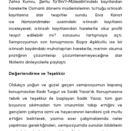
Zehra Kumru,
Şerhu Ta’lîmi’l-Mütealim
’indeki kayıtlardan
hareketle Osmanlı dönemi müderrislerinin tuttuğu istinsah
kayıtlarına dair tespitler sundu. Erva Kanat
ise
Hamzanâme
ler üzerindeki istinsah kayıtlarını
inceleyerek; istinsah kayıtlarından hareketle okur profili
tespit edilebilir mi? sorusunu tartışmaya açtı.
Sempozyumun son konuşmacısı Büşra Aşıkkutlu ise bir
istinsah kaydındaki muhataptan hareketle, metnin okuma
pratiğinin çözümlenip çözümlenemeyeceğine dair
fikirlerini dinleyicilerle paylaştı.
Değerlendirme ve Teşekkür
Oldukça yoğun ve güzel geçen sempozyumun kapanış
konuşmacıları Kadir Turgut ve Sadık Yazar’dı. Konuşmasına
tebrik ve teşekkür ile başlayan Sadık Yazar, tüm gün
boyunca sıkılmadan tüm oturumları takip ettiğini ve
gençlerin çalışma azmi ve heyecanının kendisini çok mutlu
ettiğini belirterek, yazma eser çalışmalarında neler
yapılması gerektiğinden, sempozyumda sunulan bildirilerin