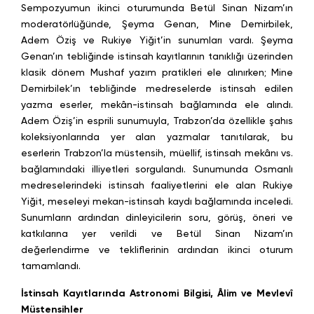
Sempozyumun ikinci oturumunda Betül Sinan Nizam’ın
moderatörlüğünde, Şeyma Genan, Mine Demirbilek,
Adem Öziş ve Rukiye Yiğit’in sunumları vardı. Şeyma
Genan’ın tebliğinde istinsah kayıtlarının tanıklığı üzerinden
klasik dönem Mushaf yazım pratikleri ele alınırken; Mine
Demirbilek’ın tebliğinde medreselerde istinsah edilen
yazma eserler, mekân-istinsah bağlamında ele alındı.
Adem Öziş’in esprili sunumuyla, Trabzon’da özellikle şahıs
koleksiyonlarında yer alan yazmalar tanıtılarak, bu
eserlerin Trabzon’la müstensih, müellif, istinsah mekânı vs.
bağlamındaki illiyetleri sorgulandı. Sunumunda Osmanlı
medreselerindeki istinsah faaliyetlerini ele alan Rukiye
Yiğit, meseleyi mekan-istinsah kaydı bağlamında inceledi.
Sunumların ardından dinleyicilerin soru, görüş, öneri ve
katkılarına yer verildi ve Betül Sinan Nizam’ın
değerlendirme ve tekliflerinin ardından ikinci oturum
tamamlandı.
İstinsah Kayıtlarında Astronomi Bilgisi, Âlim ve Mevlevî
Müstensihler