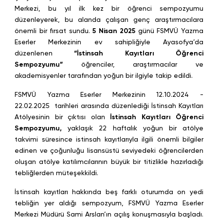
Merkezi, bu yıl ilk kez bir öğrenci sempozyumu
düzenleyerek, bu alanda çalışan genç araştırmacılara
önemli bir fırsat sundu.
5 Nisan 2025
günü FSMVÜ Yazma
Eserler Merkezinin ev sahipliğiyle Ayasofya’da
düzenlenen
“İstinsah Kayıtları Öğrenci
Sempozyumu”
öğrenciler, araştırmacılar ve
akademisyenler tarafından yoğun bir ilgiyle takip edildi.
FSMVÜ Yazma Eserler Merkezinin 12.10.2024 -
22.02.2025 tarihleri arasında düzenlediği İstinsah Kayıtları
Atölyesinin bir çıktısı olan
İstinsah Kayıtları Öğrenci
Sempozyumu,
yaklaşık 22 haftalık yoğun bir atölye
takvimi süresince istinsah kayıtlarıyla ilgili önemli bilgiler
edinen ve çoğunluğu lisansüstü seviyedeki öğrencilerden
oluşan atölye katılımcılarının büyük bir titizlikle hazırladığı
tebliğlerden müteşekkildi.
İstinsah kayıtları hakkında beş farklı oturumda on yedi
tebliğin yer aldığı sempozyum, FSMVÜ Yazma Eserler
Merkezi Müdürü Sami Arslan’ın açılış konuşmasıyla başladı.