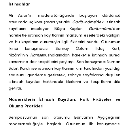
İstinsahlar
Ali Aslan’ın moderatörlüğünde başlayan dördüncü
oturumda üç konuşmacı yer aldı.
Garib-nâme’
deki istinsah
kayıtlarını inceleyen Büşra Kaplan,
Garib-nâme’
den
hareketle istinsah kayıtlarının manzum eserlerdeki varlığını
ve bu kayıtların durumuyla ilgili fikirlerini sundu. Oturumun
ikinci konuşmacısı Somay Özlem İldeş Kurt,
Nizâmî’nin
Hamse
nüshalarından hareketle istinsah süreci
kavramına dair tespitlerini paylaştı. Son konuşmacı Numan
Sabit Karali ise istinsah kayıtlarının kim tarafından yazıldığı
sorusunu gündeme getirerek, zahriye sayfalarına düşülen
istinsah kayıtları hakkındaki fikirlerini ve tespitlerini dile
getirdi.
Müderrislerin İstinsah Kayıtları, Halk Hikâyeleri ve
Okuma Pratikleri
Sempozyumun son oturumu Bünyamin Ayçiçeği’nin
moderatörlüğüyle başladı. Oturumun ilk konuşmacısı