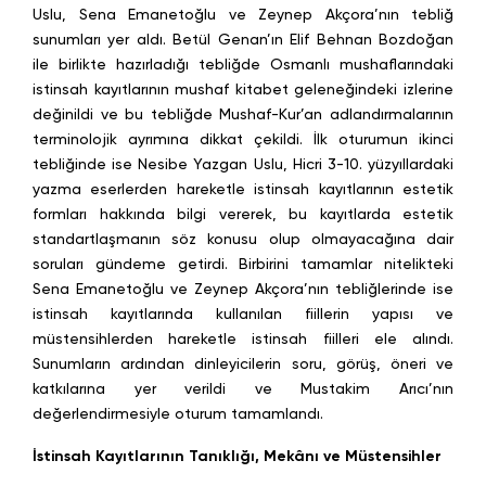
Uslu, Sena Emanetoğlu ve Zeynep Akçora’nın tebliğ
sunumları yer aldı. Betül Genan’ın Elif Behnan Bozdoğan
ile birlikte hazırladığı tebliğde Osmanlı mushaflarındaki
istinsah kayıtlarının mushaf kitabet geleneğindeki izlerine
değinildi ve bu tebliğde Mushaf-Kur’an adlandırmalarının
terminolojik ayrımına dikkat çekildi. İlk oturumun ikinci
tebliğinde ise Nesibe Yazgan Uslu, Hicri 3-10. yüzyıllardaki
yazma eserlerden hareketle istinsah kayıtlarının estetik
formları hakkında bilgi vererek, bu kayıtlarda estetik
standartlaşmanın söz konusu olup olmayacağına dair
soruları gündeme getirdi. Birbirini tamamlar nitelikteki
Sena Emanetoğlu ve Zeynep Akçora’nın tebliğlerinde ise
istinsah kayıtlarında kullanılan fiillerin yapısı ve
müstensihlerden hareketle istinsah fiilleri ele alındı.
Sunumların ardından dinleyicilerin soru, görüş, öneri ve
katkılarına yer verildi ve Mustakim Arıcı’nın
değerlendirmesiyle oturum tamamlandı.
İstinsah Kayıtlarının Tanıklığı, Mekânı ve Müstensihler