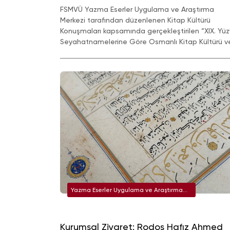
FSMVÜ Yazma Eserler Uygulama ve Araştırma
Merkezi tarafından düzenlenen Kitap Kültürü
Konuşmaları kapsamında gerçekleştirilen “XIX. Yüzy
Seyahatnamelerine Göre Osmanlı Kitap Kültürü v
Kütüphaneler” başlıklı konuşma,Nihan Yıldız
tarafından sunulmuştur.
Yazma Eserler Uygulama ve Araştırma
Merkezi
Kurumsal Ziyaret: Rodos Hafız Ahmed