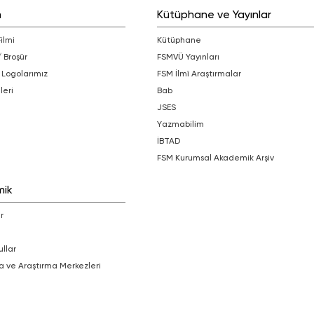
m
Kütüphane ve Yayınlar
Filmi
Kütüphane
/ Broşür
FSMVÜ Yayınları
 Logolarımız
FSM İlmî Araştırmalar
leri
bab
JSES
Yazmabilim
İBTAD
FSM Kurumsal Akademik Arşiv
mik
r
ullar
a ve Araştırma Merkezleri