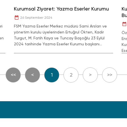
Kurumsal Ziyaret: Yazma Eserler Kurumu
Ku
Bu
26 September 2024
ri
FSM Yazma Eserler Merkez müdürü Sami Arslan ve
yönetim kurulu üyelerinden Ertuğrul Ökten, Kadir
Öz
en
Turgut, M. Fatih Kaya ve Tuncay Başoğlu 23 Eylül
En
2024 tarihinde Yazma Eserler Kurumu başkanı
Ku
Coşkun Yılmaz’a tebrik ziyaretinde bulundu.
Ese
<<
<
1
2
>
>>