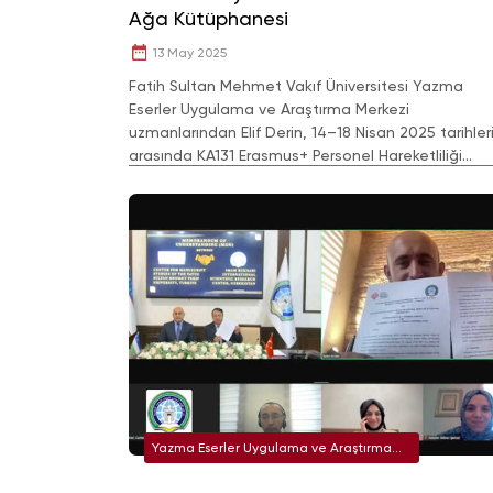
Ağa Kütüphanesi
13 May 2025
Fatih Sultan Mehmet Vakıf Üniversitesi Yazma
Eserler Uygulama ve Araştırma Merkezi
uzmanlarından Elif Derin, 14–18 Nisan 2025 tarihler
arasında KA131 Erasmus+ Personel Hareketliliği
programı kapsamında Rodos Hafız Ahmed Ağa
Kütüphanesi’ni ziyaret etti.
Yazma Eserler Uygulama ve Araştırma
Merkezi