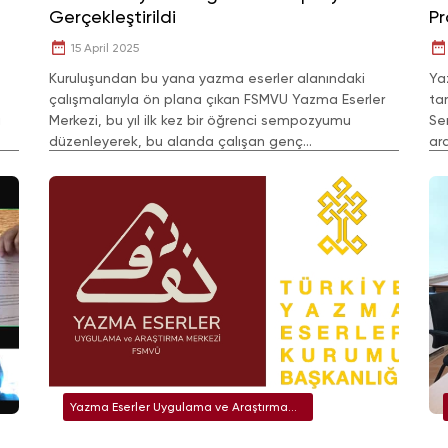
Gerçekleştirildi
P
15 April 2025
Kuruluşundan bu yana yazma eserler alanındaki
Ya
çalışmalarıyla ön plana çıkan FSMVU Yazma Eserler
ta
i
Merkezi, bu yıl ilk kez bir öğrenci sempozyumu
Se
düzenleyerek, bu alanda çalışan genç
ar
araştırmacılara önemli bir fırsat sundu. 5 Nisan 2025
Kü
günü FSMVÜ Yazma Eser
ger
Yazma Eserler Uygulama ve Araştırma
Merkezi