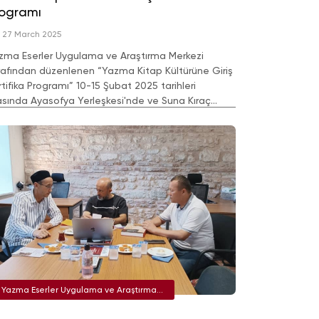
rogramı
27 March 2025
zma Eserler Uygulama ve Araştırma Merkezi
rafından düzenlenen “Yazma Kitap Kültürüne Giriş
rtifika Programı” 10-15 Şubat 2025 tarihleri
asında Ayasofya Yerleşkesi'nde ve Suna Kıraç
tüphanesi’nde TÜBİTAK desteğiyle
çekleştirilmiştir.
Yazma Eserler Uygulama ve Araştırma
Merkezi