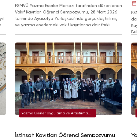
FSMVÜ Yazma Eserler Merkezi tarafından düzenlenen
Vakıf Kayıtları Öğrenci Sempozyumu, 28 Mart 2026
FS
ıl
tarihinde Ayasofya Yerleşkesi’nde gerçekleştirilmiş
da
e
ve yazma eserlerdeki vakıf kayıtlarına dair farklı
Kay
yönleri ele alan sunumlara yer verilmiştir.
Bu
Ek
ger
Yazma Eserler Uygulama ve Araştırma
Merkezi
İstinsah Kayıtları Öğrenci Sempozyumu
Ya