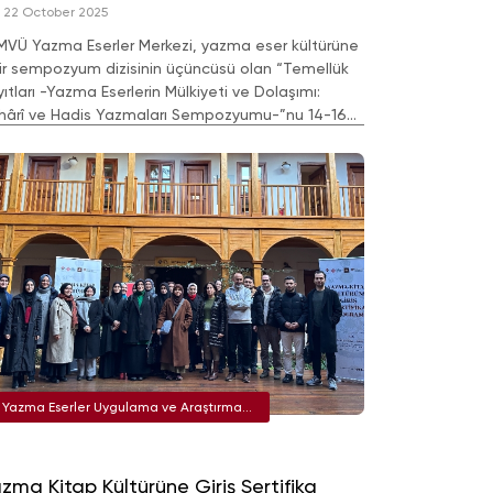
22 October 2025
MVÜ Yazma Eserler Merkezi, yazma eser kültürüne
ir sempozyum dizisinin üçüncüsü olan “Temellük
ıtları -Yazma Eserlerin Mülkiyeti ve Dolaşımı:
hârî ve Hadis Yazmaları Sempozyumu-”nu 14-16
im 2025 tarihlerinde Semerkant’ta
çekleştirmiştir.
Yazma Eserler Uygulama ve Araştırma
Merkezi
zma Kitap Kültürüne Giriş Sertifika