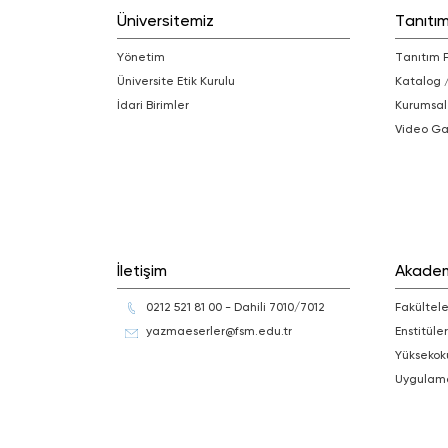
Üniversitemiz
Tanıtı
Yönetim
Tanıtım 
Üniversite Etik Kurulu
Katalog 
İdari Birimler
Kurumsal
Video Ga
İletişim
Akade
0212 521 81 00 - Dahili 7010/7012
Fakültele
yazmaeserler@fsm.edu.tr
Enstitüler
Yüksekok
Uygulam