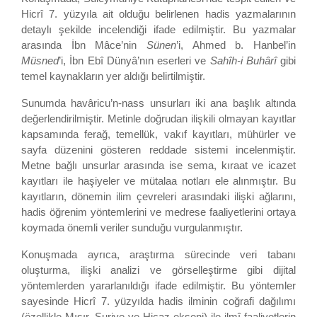
Hicrî 7. yüzyıla ait olduğu belirlenen hadis yazmalarının
detaylı şekilde incelendiği ifade edilmiştir. Bu yazmalar
arasında İbn Mâce’nin
Sünen
’i, Ahmed b. Hanbel’in
Müsned
’i, İbn Ebî Dünyâ’nın eserleri ve
Sahîh-i Buhârî
gibi
temel kaynakların yer aldığı belirtilmiştir.
Sunumda havâricu’n-nass unsurları iki ana başlık altında
değerlendirilmiştir. Metinle doğrudan ilişkili olmayan kayıtlar
kapsamında ferağ, temellük, vakıf kayıtları, mühürler ve
sayfa düzenini gösteren reddade sistemi incelenmiştir.
Metne bağlı unsurlar arasında ise sema, kıraat ve icazet
kayıtları ile haşiyeler ve mütalaa notları ele alınmıştır. Bu
kayıtların, dönemin ilim çevreleri arasındaki ilişki ağlarını,
hadis öğrenim yöntemlerini ve medrese faaliyetlerini ortaya
koymada önemli veriler sunduğu vurgulanmıştır.
Konuşmada ayrıca, araştırma sürecinde veri tabanı
oluşturma, ilişki analizi ve görselleştirme gibi dijital
yöntemlerden yararlanıldığı ifade edilmiştir. Bu yöntemler
sayesinde Hicrî 7. yüzyılda hadis ilminin coğrafi dağılımı
(özellikle Mısır, Suriye ve Hicaz ekseni) ile ilmî faaliyetlerin