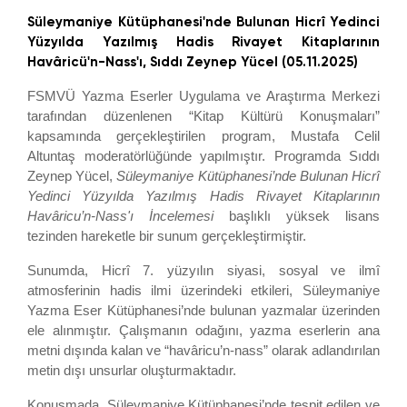
Süleymaniye Kütüphanesi'nde Bulunan Hicrî Yedinci
Yüzyılda Yazılmış Hadis Rivayet Kitaplarının
Havâricü'n-Nass'ı, Sıddı Zeynep Yücel (05.11.2025)
FSMVÜ Yazma Eserler Uygulama ve Araştırma Merkezi
tarafından düzenlenen “Kitap Kültürü Konuşmaları”
kapsamında gerçekleştirilen program, Mustafa Celil
Altuntaş moderatörlüğünde yapılmıştır. Programda Sıddı
Zeynep Yücel,
Süleymaniye Kütüphanesi’nde Bulunan Hicrî
Yedinci Yüzyılda Yazılmış Hadis Rivayet Kitaplarının
Havâricu’n-Nass'ı İncelemesi
başlıklı yüksek lisans
tezinden hareketle bir sunum gerçekleştirmiştir.
Sunumda, Hicrî 7. yüzyılın siyasi, sosyal ve ilmî
atmosferinin hadis ilmi üzerindeki etkileri, Süleymaniye
Yazma Eser Kütüphanesi’nde bulunan yazmalar üzerinden
ele alınmıştır. Çalışmanın odağını, yazma eserlerin ana
metni dışında kalan ve “havâricu’n-nass” olarak adlandırılan
metin dışı unsurlar oluşturmaktadır.
Konuşmada, Süleymaniye Kütüphanesi’nde tespit edilen ve