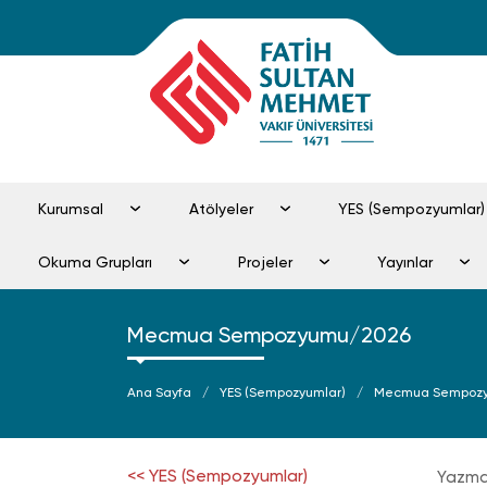
Kurumsal
Atölyeler
YES (Sempozyumlar)
Okuma Grupları
Projeler
Yayınlar
Mecmua Sempozyumu/2026
Ana Sayfa
YES (Sempozyumlar)
Mecmua Sempoz
<< YES (Sempozyumlar)
Yazma 