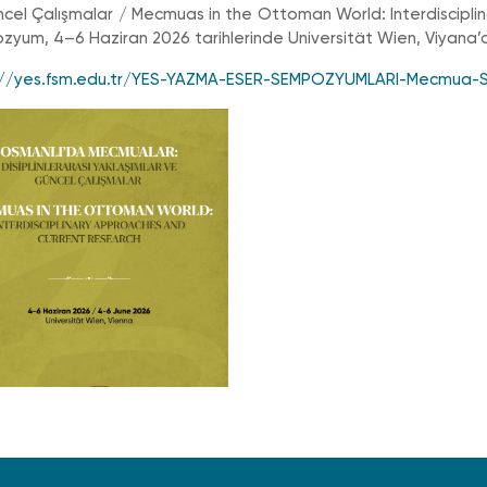
cel Çalışmalar / Mecmuas in the Ottoman World: Interdisciplin
yum, 4–6 Haziran 2026 tarihlerinde Universität Wien, Viyana’da
://yes.fsm.edu.tr/YES-YAZMA-ESER-SEMPOZYUMLARI-Mecmua