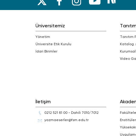
Üniversitemiz
Tanıtı
Yönetim
Tanıtım 
Üniversite Etik Kurulu
Katalog 
İdari Birimler
Kurumsal
Video Ga
İletişim
Akade
0212 521 81 00 - Dahili 7010/7012
Fakültele
yazmaeserler@fsm.edu.tr
Enstitüler
Yüksekok
Uygulam