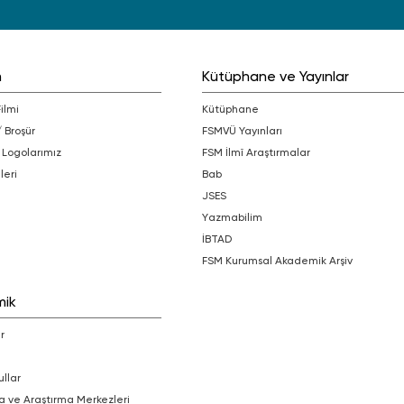
m
Kütüphane ve Yayınlar
Filmi
Kütüphane
/ Broşür
FSMVÜ Yayınları
 Logolarımız
FSM İlmî Araştırmalar
leri
bab
JSES
Yazmabilim
İBTAD
FSM Kurumsal Akademik Arşiv
mik
r
ullar
a ve Araştırma Merkezleri