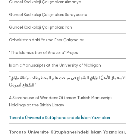
Güncel Kodikoloji Çalışmaları: Almanya
Güncel Kodikoloji Çalışmaları: Saraybosna
Güncel Kodikoloji Çalışmaları: İran
Özbekistan'daki Yazma Eser Çalışmaları
"The Islamization of Anatolia" Projesi
Islamic Manuscripts at the University of Michigan
“الاستثمارُ الأمثلُ لطِبَاقِ السَّمَاعِ في مباحث علم المخطوطات: مِنَصَّةُ طِبَاقِ
السَّمَاعِ أنموذجًا”
A Storehouse of Wonders: Ottoman Turkish Manuscript
Holdings at the British Library
Toronto Üniversite Kütüphanesindeki İslam Yazmaları
Toronto Üniversite Kütüphanesindeki İslam Yazmaları,