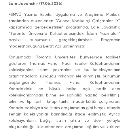
Lale Javanshir (17.06.2026)
FSMVÜ Yazma Eserler Uygulama ve Araştırma Merkezi
tarafından düzenlenen “Güncel Kodikoloji Çalışmaları IX”
kapsamında gerçekleştirilen programda, Lale Javanshir,
“Toronto Üniversite Kütüphanesindeki İslam Yazmaları”
başlıklı sunumunu gerçekleştirmiştir. Programın
moderatörlüğünü Berat Açıl üstlenmiştir.
Konuşmada, Toronto Üniversitesi bünyesinde faaliyet
gösteren Thomas Fisher Nadir Eserler Kütüphanesi’nin
koleksiyonları, İslam yazmaları ve bu koleksiyonların
araştırmacılara sunduğu imkânlar ele alınmıştır. Sunumun
başlangıcında Thomas Fisher Kütüphanesi’nin
Kanada’daki en büyük halka açık nadir eser
koleksiyonlarından birine ev sahipliği yaptığı belirtilmiş;
bilim ve tıp tarihi, kitap tarihi, maddi kültür çalışmaları,
Kanada edebiyatı ve İslam araştırmaları gibi birçok alanda
zengin koleksiyonlar barındırdığı ifade edilmiştir. Ayrıca
koleksiyonların bağış, satın alma ve devir yoluyla
oluşturulduğu, kütüphanenin araştırma, eğitim ve kültürel