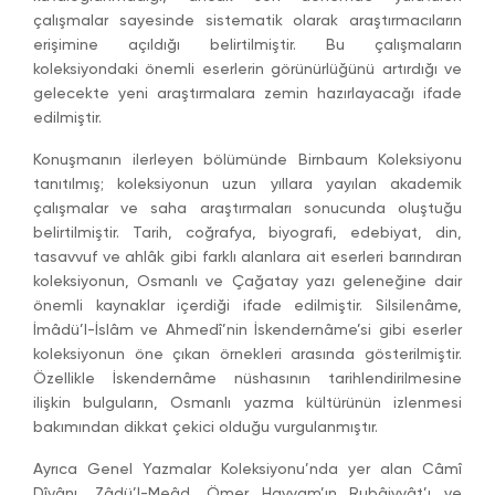
çalışmalar sayesinde sistematik olarak araştırmacıların
erişimine açıldığı belirtilmiştir. Bu çalışmaların
koleksiyondaki önemli eserlerin görünürlüğünü artırdığı ve
gelecekte yeni araştırmalara zemin hazırlayacağı ifade
edilmiştir.
Konuşmanın ilerleyen bölümünde Birnbaum Koleksiyonu
tanıtılmış; koleksiyonun uzun yıllara yayılan akademik
çalışmalar ve saha araştırmaları sonucunda oluştuğu
belirtilmiştir. Tarih, coğrafya, biyografi, edebiyat, din,
tasavvuf ve ahlâk gibi farklı alanlara ait eserleri barındıran
koleksiyonun, Osmanlı ve Çağatay yazı geleneğine dair
önemli kaynaklar içerdiği ifade edilmiştir. Silsilenâme,
İmâdü’l-İslâm ve Ahmedî’nin İskendernâme’si gibi eserler
koleksiyonun öne çıkan örnekleri arasında gösterilmiştir.
Özellikle İskendernâme nüshasının tarihlendirilmesine
ilişkin bulguların, Osmanlı yazma kültürünün izlenmesi
bakımından dikkat çekici olduğu vurgulanmıştır.
Ayrıca Genel Yazmalar Koleksiyonu’nda yer alan Câmî
Dîvânı, Zâdü’l-Meâd, Ömer Hayyam’ın Rubâiyyât’ı ve