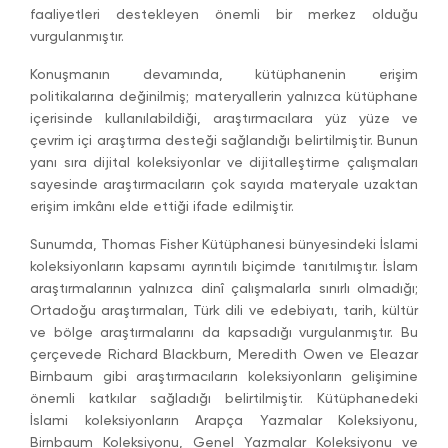
faaliyetleri destekleyen önemli bir merkez olduğu
vurgulanmıştır.
Konuşmanın devamında, kütüphanenin erişim
politikalarına değinilmiş; materyallerin yalnızca kütüphane
içerisinde kullanılabildiği, araştırmacılara yüz yüze ve
çevrim içi araştırma desteği sağlandığı belirtilmiştir. Bunun
yanı sıra dijital koleksiyonlar ve dijitalleştirme çalışmaları
sayesinde araştırmacıların çok sayıda materyale uzaktan
erişim imkânı elde ettiği ifade edilmiştir.
Sunumda, Thomas Fisher Kütüphanesi bünyesindeki İslami
koleksiyonların kapsamı ayrıntılı biçimde tanıtılmıştır. İslam
araştırmalarının yalnızca dinî çalışmalarla sınırlı olmadığı;
Ortadoğu araştırmaları, Türk dili ve edebiyatı, tarih, kültür
ve bölge araştırmalarını da kapsadığı vurgulanmıştır. Bu
çerçevede Richard Blackburn, Meredith Owen ve Eleazar
Birnbaum gibi araştırmacıların koleksiyonların gelişimine
önemli katkılar sağladığı belirtilmiştir. Kütüphanedeki
İslami koleksiyonların Arapça Yazmalar Koleksiyonu,
Birnbaum Koleksiyonu, Genel Yazmalar Koleksiyonu ve