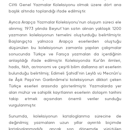
Ciltli Genel Yazmalar Koleksiyonu olmak üzere dört ana
başlık altında toplandığı ifade edilmiştir.
Ayrıca Arapça Yazmalar Koleksiyonu’nun oluşum süreci ele
alınmış; 1973 yılında Beyrut’tan satın alınan yaklaşık 1200
yazmanın koleksiyonun temelini oluşturduğu belirtilmiştir.
Başlangıçta yalnızca Arapça eserlerden oluştuğu
düşünülen bu koleksiyonun zamanla yapılan çalışmalar
sonucunda Türkçe ve Farsça yazmaları da içerdiğinin
anlaşıldığı ifade edilmiştir. Koleksiyonda Kur’ân ilimleri,
hadis, fıkıh, astronomi ve çeşitli bilim dallarına ait eserlerin
bulunduğu belirtilmiş; Edirneli Şahidî’nin Leylâ vü Mecnûn’u
ile Âşık Paşa’nın Garibnâme’si koleksiyonun dikkat çeken
Türkçe eserleri arasında gösterilmiştir. Yazmalarda yer
alan mühür ve sahiplik kayıtlarının eserlerin dolaşım tarihini
takip etmek açısından önemli veriler sunduğu
vurgulanmıştır.
Sunumda, koleksiyonun kataloglanma sürecine de
değinilmiş; yazmaların uzun yıllar ayrıntılı biçimde
kataloglanmadığı, ancak son dönemde yürütülen